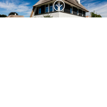
Rietgedekte villa met asymmetrische kap
De villa is zo ontworpen dat hij past binnen het plan
‘Haringbuys’. Een vrij ontwerp op maat die ook perfect
aansluit op de rest van de woningen binnen het plan.
De villa is ontworpen met ruime kamers, verdeeld over 3
verdiepingen. De entree van de villa zit aan de
rechterzijde en komt uit in een ruimte hal met vide bij de