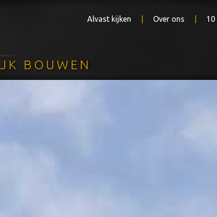
Alvast kijken
Over ons
10
IJK BOUWEN