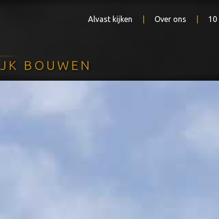
Alvast kijken
Over ons
10
IJK BOUWEN